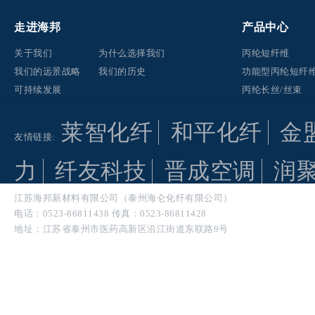
走进海邦
产品中心
关于我们
为什么选择我们
丙纶短纤维
我们的远景战略
我们的历史
功能型丙纶短纤
可持续发展
丙纶长丝/丝束
莱智化纤
和平化纤
金
友情链接:
力
纤友科技
晋成空调
润
江苏海邦新材料有限公司（泰州海仑化纤有限公司）
电话：0523-86811438 传真：0523-86811428
地址：江苏省泰州市医药高新区沿江街道东联路9号