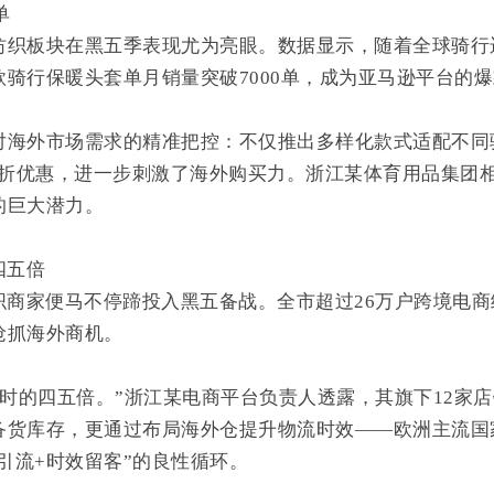
单
纺织板块在黑五季表现尤为亮眼。数据显示，随着全球骑行
骑行保暖头套单月销量突破7000单，成为亚马逊平台的
对海外市场需求的精准把控：不仅推出多样化款式适配不同
9折优惠，进一步刺激了海外购买力。浙江某体育用品集团
的巨大潜力。
四五倍
织商家便马不停蹄投入黑五备战。全市超过26万户跨境电
抢抓海外商机。
平时的四五倍。”浙江某电商平台负责人透露，其旗下12家
备货库存，更通过布局海外仓提升物流时效——欧洲主流国
引流+时效留客”的良性循环。