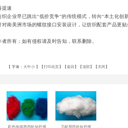
再提速
织企业早已跳出“低价竞争”的传统模式，转向“本土化创
针对南美洲市场的螺纹接口安装设计，让纺织配套产品更贴
作者所有；如有侵权请及时告知，联系删除。
【 字体：
大
中
小
】
【
打印此页
】
【
返回
】
【
顶部
】
【
关闭
】
彩色地毯用丙纶短纤维
卫材用丙纶短纤维