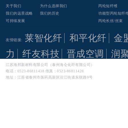
关于我们
为什么选择我们
丙纶短纤维
我们的远景战略
我们的历史
功能型丙纶短纤
可持续发展
丙纶长丝/丝束
莱智化纤
和平化纤
金
友情链接:
力
纤友科技
晋成空调
润
江苏海邦新材料有限公司（泰州海仑化纤有限公司）
电话：0523-86811438 传真：0523-86811428
地址：江苏省泰州市医药高新区沿江街道东联路9号